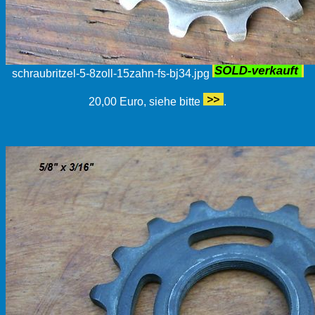
schraubritzel-5-8zoll-15zahn-fs-bj34.jpg
20,00 Euro, siehe bitte
.