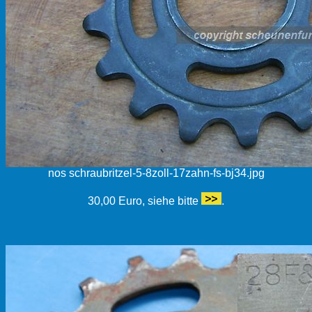
nos schraubritzel-5-8zoll-17zahn-fs-bj34.jpg
30,00 Euro, siehe bitte
.