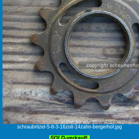
schraubritzel-5-8-3-16zoll-14zahn-bergerhof.jpg