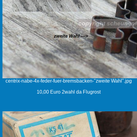
centrix-nabe-4x-feder-fuer-bremsbacken-"zweite Wahl".jpg
10,00 Euro 2wahl da Flugrost