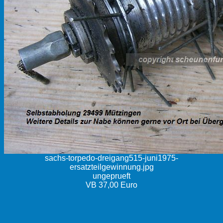
sachs-torpedo-dreigang515-juni1975-
ersatzteilgewinnung.jpg
ungeprueft
VB 37,00 Euro