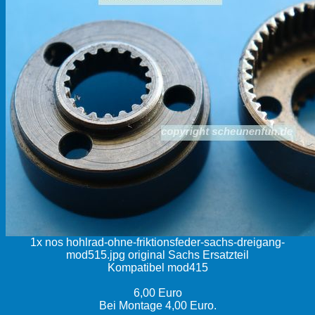
1x nos hohlrad-ohne-friktionsfeder-sachs-dreigang-
mod515.jpg original Sachs Ersatzteil
Kompatibel mod415
6,00 Euro
Bei Montage 4,00 Euro.