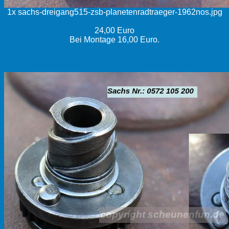
1x sachs-dreigang515-zsb-planetenradtraeger-1962nos.jpg
24,00 Euro
Bei Montage 16,00 Euro.