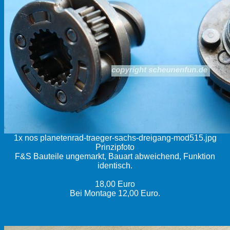
1x nos planetenrad-traeger-sachs-dreigang-mod515.jpg
Prinzipfoto
F&S Bauteile ungemarkt, Bauart abweichend, Funktion
identisch.
18,00 Euro
Bei Montage 12,00 Euro.