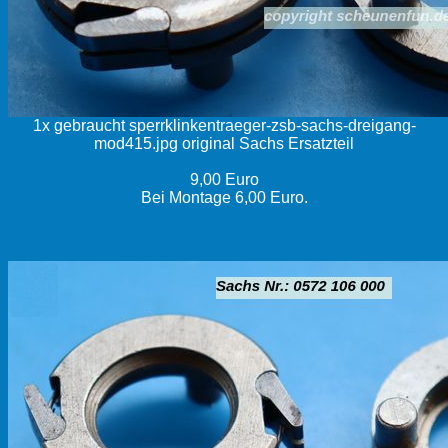
1x gebraucht sperrklinkentraeger-zsb-sachs-dreigang-
mod415.jpg original Sachs Ersatzteil
9,00 Euro
Bei Montage 6,00 Euro.