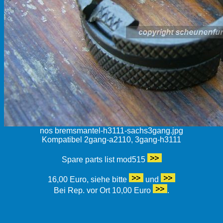
nos bremsmantel-h3111-sachs3gang.jpg
Kompatibel 2gang-a2110, 3gang-h3111
Spare parts list mod515
16,00 Euro, siehe bitte
und
Bei Rep. vor Ort 10,00 Euro
.