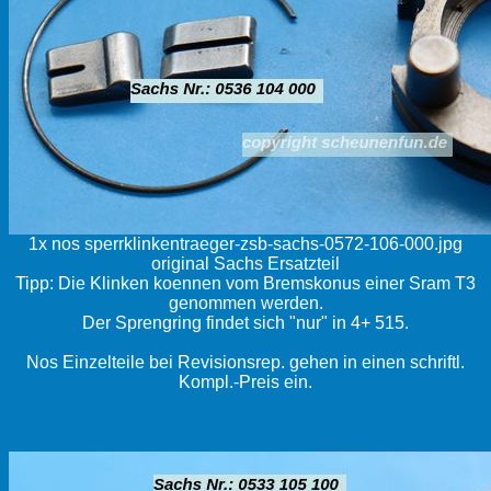
1x nos sperrklinkentraeger-zsb-sachs-0572-106-000.jpg
original Sachs Ersatzteil
Tipp: Die Klinken koennen vom Bremskonus einer Sram T3
genommen werden.
Der Sprengring findet sich "nur" in 4+ 515.
Nos Einzelteile bei Revisionsrep. gehen in einen schriftl.
Kompl.-Preis ein.