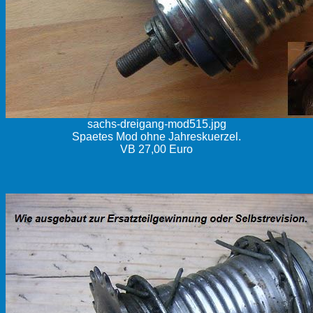
sachs-dreigang-mod515.jpg
Spaetes Mod ohne Jahreskuerzel.
VB 27,00 Euro