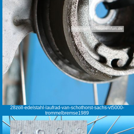
28zoll-edelstahl-laufrad-van-schothorst-sachs-vt5000-
trommelbremse1989