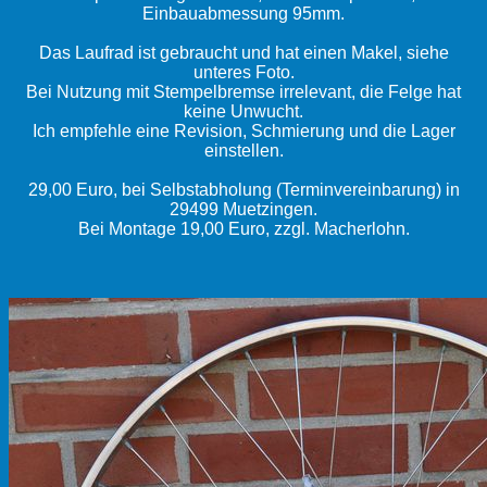
Einbauabmessung 95mm.
Das Laufrad ist gebraucht und hat einen Makel, siehe
unteres Foto.
Bei Nutzung mit Stempelbremse irrelevant, die Felge hat
keine Unwucht.
Ich empfehle eine Revision, Schmierung und die Lager
einstellen.
29,00 Euro, bei Selbstabholung (Terminvereinbarung) in
29499 Muetzingen.
Bei Montage 19,00 Euro, zzgl. Macherlohn.