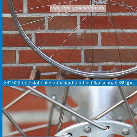
28" 622-edelstahl-alesa-mailard-alu-hochflanschnabe89.jpg