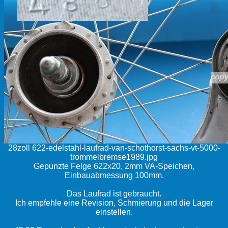
28zoll 622-edelstahl-laufrad-van-schothorst-sachs-vt-5000-
trommelbremse1989.jpg
Gepunzte Felge 622x20, 2mm VA-Speichen,
Einbauabmessung 100mm.
Das Laufrad ist gebraucht.
Ich empfehle eine Revision, Schmierung und die Lager
einstellen.