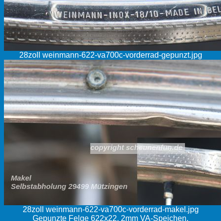
28zoll weinmann-622-va700c-vorderrad-gepunzt.jpg
28zoll weinmann-622-va700c-vorderrad-makel.jpg
Gepunzte Felge 622x22, 2mm VA-Speichen,