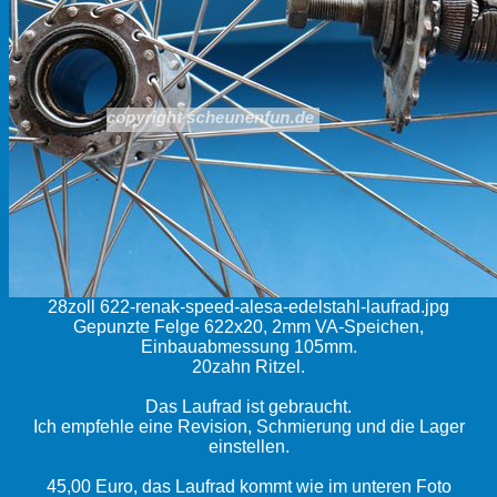
28zoll 622-renak-speed-alesa-edelstahl-laufrad.jpg
Gepunzte Felge 622x20, 2mm VA-Speichen,
Einbauabmessung 105mm.
20zahn Ritzel.
Das Laufrad ist gebraucht.
Ich empfehle eine Revision, Schmierung und die Lager
einstellen.
45,00 Euro, das Laufrad kommt wie im unteren Foto