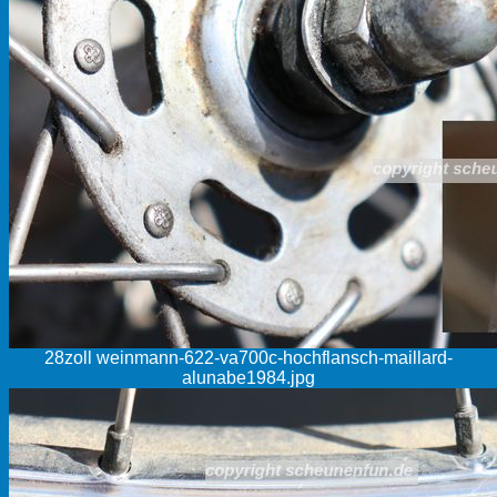
28zoll weinmann-622-va700c-hochflansch-maillard-
alunabe1984.jpg