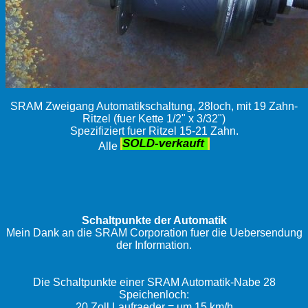
SRAM Zweigang Automatikschaltung, 28loch, mit 19 Zahn-
Ritzel (fuer Kette 1/2" x 3/32")
Spezifiziert fuer Ritzel 15-21 Zahn.
Alle
Schaltpunkte der Automatik
Mein Dank an die SRAM Corporation fuer die Uebersendung
der Information.
Die Schaltpunkte einer SRAM Automatik-Nabe 28
Speichenloch:
20 Zoll Laufraeder = um 15 km/h