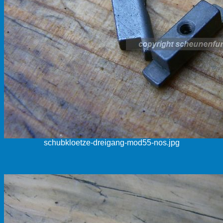
schubkloetze-dreigang-mod55-nos.jpg