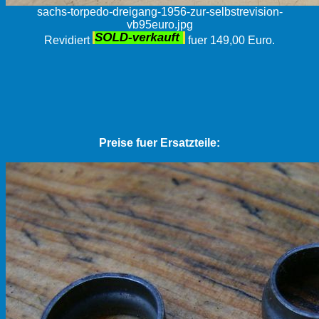
sachs-torpedo-dreigang-1956-zur-selbstrevision-
vb95euro.jpg
Revidiert
fuer 149,00 Euro.
Preise fuer Ersatzteile: