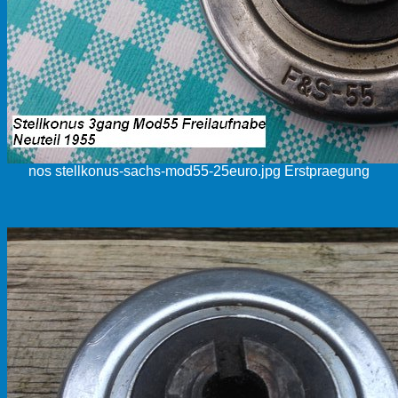
nos stellkonus-sachs-mod55-25euro.jpg Erstpraegung