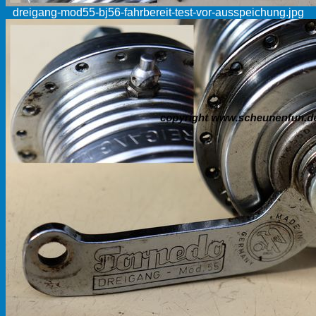
dreigang-mod55-bj56-fahrbereit-test-vor-ausspeichung.jpg