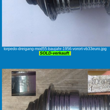
torpedo-dreigang-mod55-baujahr-1956-vorort-vb33euro.jpg