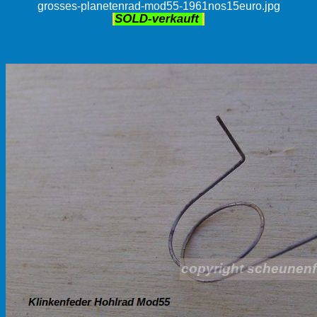
grosses-planetenrad-mod55-1961nos15euro.jpg