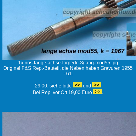
1x nos-lange-achse-torpedo-3gang-mod55.jpg
Original F&S Rep.-Bauteil, die Naben haben Gravuren 1955
- 61.
29,00, siehe bitte
und
Bei Rep. vor Ort 19,00 Euro
.