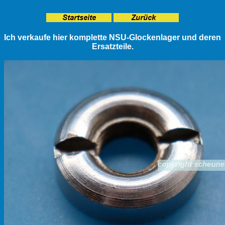
Ich verkaufe hier komplette NSU-Glockenlager und deren
Ersatzteile.