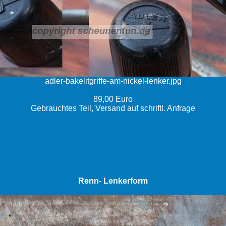
adler-bakelitgriffe-am-nickel-lenker.jpg
89,00 Euro
Gebrauchtes Teil, Versand auf schriftl. Anfrage
Renn- Lenkerform