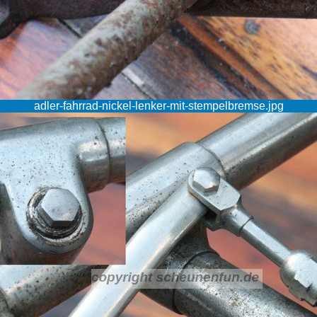
adler-fahrrad-nickel-lenker-mit-stempelbremse.jpg