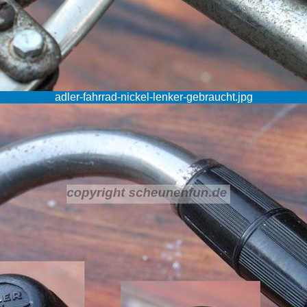
adler-fahrrad-nickel-lenker-gebraucht.jpg