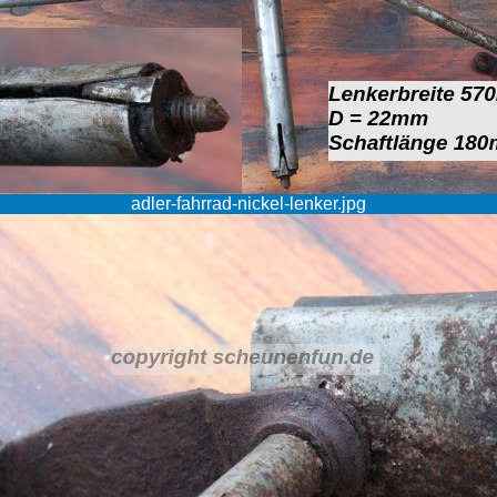
adler-fahrrad-nickel-lenker.jpg