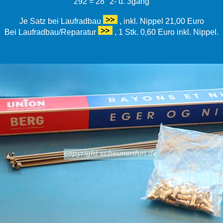
292 = 28" 2- u. 3gang
Je Satz bei Laufradbau
, inkl. Nippel 21,00 Euro
Bei Laufradbau/Reparatur
, 1 Stk. 0,60 Euro inkl. Nippel.