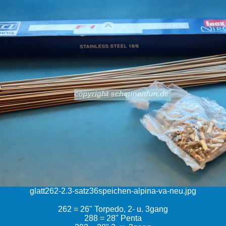
glatt262-2.3-satz36speichen-alpina-va-neu.jpg
262 = 26" Torpedo, 2- u. 3gang
288 = 28" Penta