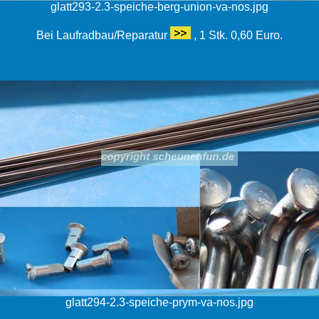
glatt293-2.3-speiche-berg-union-va-nos.jpg
Bei Laufradbau/Reparatur
, 1 Stk. 0,60 Euro.
glatt294-2.3-speiche-prym-va-nos.jpg